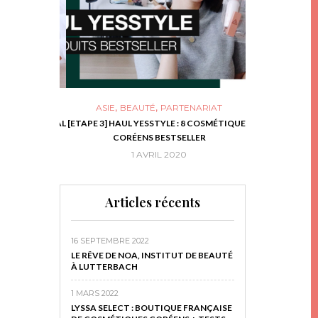
,
,
ASIE
BEAUTÉ
PARTENARIAT
NIES, LE BOCAL
[ETAPE 3] HAUL YESSTYLE : 8 COSMÉTIQUES
DIY DE NOËL #1
RIR
CORÉENS BESTSELLER
EN 
16
1 AVRIL 2020
29 N
Articles récents
16 SEPTEMBRE 2022
LE RÊVE DE NOA, INSTITUT DE BEAUTÉ
À LUTTERBACH
1 MARS 2022
LYSSA SELECT : BOUTIQUE FRANÇAISE