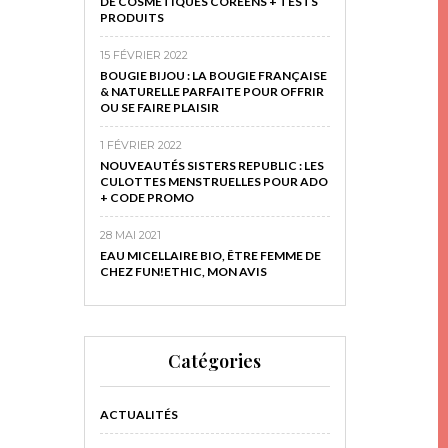
DE COSMÉTIQUES CORÉENS + TESTS
PRODUITS
15 FÉVRIER 2022
BOUGIE BIJOU : LA BOUGIE FRANÇAISE
& NATURELLE PARFAITE POUR OFFRIR
OU SE FAIRE PLAISIR
1 FÉVRIER 2022
NOUVEAUTÉS SISTERS REPUBLIC : LES
CULOTTES MENSTRUELLES POUR ADO
+ CODE PROMO
28 MAI 2021
EAU MICELLAIRE BIO, ÊTRE FEMME DE
CHEZ FUN!ETHIC, MON AVIS
Catégories
ACTUALITÉS