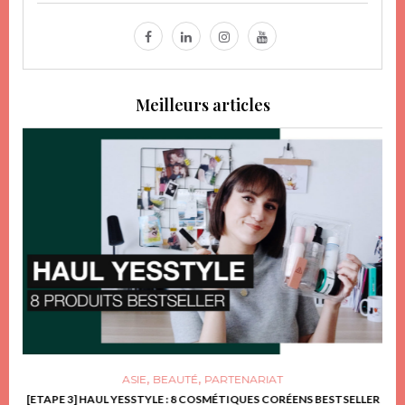
Meilleurs articles
,
,
ASIE
BEAUTÉ
PARTENARIAT
FRIR
[ETAPE 3] HAUL YESSTYLE : 8 COSMÉTIQUES CORÉENS BESTSELLER
D