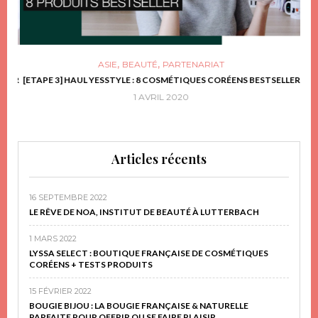
,
,
ASIE
BEAUTÉ
PARTENARIAT
FRIR
[ETAPE 3] HAUL YESSTYLE : 8 COSMÉTIQUES CORÉENS BESTSELLER
D
1 AVRIL 2020
Articles récents
16 SEPTEMBRE 2022
LE RÊVE DE NOA, INSTITUT DE BEAUTÉ À LUTTERBACH
1 MARS 2022
LYSSA SELECT : BOUTIQUE FRANÇAISE DE COSMÉTIQUES
CORÉENS + TESTS PRODUITS
15 FÉVRIER 2022
BOUGIE BIJOU : LA BOUGIE FRANÇAISE & NATURELLE
PARFAITE POUR OFFRIR OU SE FAIRE PLAISIR