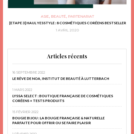
,
,
ASIE
BEAUTÉ
PARTENARIAT
FRIR
[ETAPE 3] HAUL YESSTYLE : 8 COSMÉTIQUES CORÉENS BESTSELLER
D
1 AVRIL 2020
Articles récents
16 SEPTEMBRE 2022
LE RÊVE DE NOA, INSTITUT DE BEAUTÉ À LUTTERBACH
1 MARS 2022
LYSSA SELECT : BOUTIQUE FRANÇAISE DE COSMÉTIQUES
CORÉENS + TESTS PRODUITS
15 FÉVRIER 2022
BOUGIE BIJOU : LA BOUGIE FRANÇAISE & NATURELLE
PARFAITE POUR OFFRIR OU SE FAIRE PLAISIR
1 FÉVRIER 2022