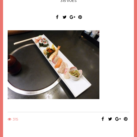
315 VUES
315