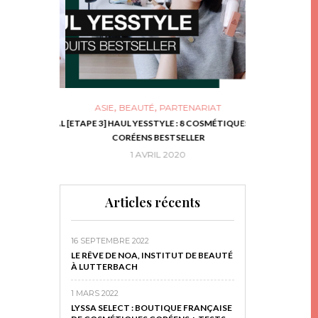
,
,
ASIE
BEAUTÉ
PARTENARIAT
NIES, LE BOCAL
[ETAPE 3] HAUL YESSTYLE : 8 COSMÉTIQUES
DIY DE NOËL #1
RIR
CORÉENS BESTSELLER
EN 
16
1 AVRIL 2020
29 N
Articles récents
16 SEPTEMBRE 2022
LE RÊVE DE NOA, INSTITUT DE BEAUTÉ
À LUTTERBACH
1 MARS 2022
LYSSA SELECT : BOUTIQUE FRANÇAISE