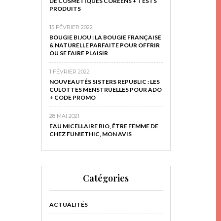
DE COSMÉTIQUES CORÉENS + TESTS
PRODUITS
15 FÉVRIER 2022
BOUGIE BIJOU : LA BOUGIE FRANÇAISE
& NATURELLE PARFAITE POUR OFFRIR
OU SE FAIRE PLAISIR
1 FÉVRIER 2022
NOUVEAUTÉS SISTERS REPUBLIC : LES
CULOTTES MENSTRUELLES POUR ADO
+ CODE PROMO
28 MAI 2021
EAU MICELLAIRE BIO, ÊTRE FEMME DE
CHEZ FUN!ETHIC, MON AVIS
Catégories
ACTUALITÉS