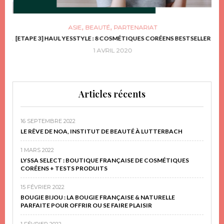
,
,
ASIE
BEAUTÉ
PARTENARIAT
FRIR
[ETAPE 3] HAUL YESSTYLE : 8 COSMÉTIQUES CORÉENS BESTSELLER
D
1 AVRIL 2020
Articles récents
16 SEPTEMBRE 2022
LE RÊVE DE NOA, INSTITUT DE BEAUTÉ À LUTTERBACH
1 MARS 2022
LYSSA SELECT : BOUTIQUE FRANÇAISE DE COSMÉTIQUES
CORÉENS + TESTS PRODUITS
15 FÉVRIER 2022
BOUGIE BIJOU : LA BOUGIE FRANÇAISE & NATURELLE
PARFAITE POUR OFFRIR OU SE FAIRE PLAISIR
1 FÉVRIER 2022