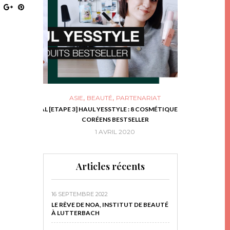
,
,
ASIE
BEAUTÉ
PARTENARIAT
NIES, LE BOCAL
[ETAPE 3] HAUL YESSTYLE : 8 COSMÉTIQUES
DIY DE NOËL #1
RIR
CORÉENS BESTSELLER
EN 
16
1 AVRIL 2020
29 N
Articles récents
16 SEPTEMBRE 2022
LE RÊVE DE NOA, INSTITUT DE BEAUTÉ
À LUTTERBACH