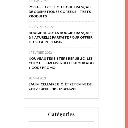
1 MARS 2022
LYSSA SELECT : BOUTIQUE FRANÇAISE
DE COSMÉTIQUES CORÉENS + TESTS
PRODUITS
15 FÉVRIER 2022
BOUGIE BIJOU : LA BOUGIE FRANÇAISE
& NATURELLE PARFAITE POUR OFFRIR
OU SE FAIRE PLAISIR
1 FÉVRIER 2022
NOUVEAUTÉS SISTERS REPUBLIC : LES
CULOTTES MENSTRUELLES POUR ADO
+ CODE PROMO
28 MAI 2021
EAU MICELLAIRE BIO, ÊTRE FEMME DE
CHEZ FUN!ETHIC, MON AVIS
Catégories