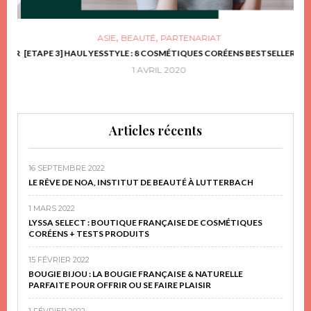
,
,
ASIE
BEAUTÉ
PARTENARIAT
FRIR
[ETAPE 3] HAUL YESSTYLE : 8 COSMÉTIQUES CORÉENS BESTSELLER
D
1 AVRIL 2020
Articles récents
16 SEPTEMBRE 2022
LE RÊVE DE NOA, INSTITUT DE BEAUTÉ À LUTTERBACH
1 MARS 2022
LYSSA SELECT : BOUTIQUE FRANÇAISE DE COSMÉTIQUES
CORÉENS + TESTS PRODUITS
15 FÉVRIER 2022
BOUGIE BIJOU : LA BOUGIE FRANÇAISE & NATURELLE
PARFAITE POUR OFFRIR OU SE FAIRE PLAISIR
1 FÉVRIER 2022