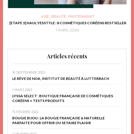
,
,
ASIE
BEAUTÉ
PARTENARIAT
FRIR
[ETAPE 3] HAUL YESSTYLE : 8 COSMÉTIQUES CORÉENS BESTSELLER
D
1 AVRIL 2020
Articles récents
16 SEPTEMBRE 2022
LE RÊVE DE NOA, INSTITUT DE BEAUTÉ À LUTTERBACH
1 MARS 2022
LYSSA SELECT : BOUTIQUE FRANÇAISE DE COSMÉTIQUES
CORÉENS + TESTS PRODUITS
15 FÉVRIER 2022
BOUGIE BIJOU : LA BOUGIE FRANÇAISE & NATURELLE
PARFAITE POUR OFFRIR OU SE FAIRE PLAISIR
1 FÉVRIER 2022