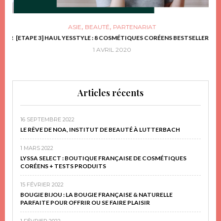
,
,
ASIE
BEAUTÉ
PARTENARIAT
FRIR
[ETAPE 3] HAUL YESSTYLE : 8 COSMÉTIQUES CORÉENS BESTSELLER
D
1 AVRIL 2020
Articles récents
16 SEPTEMBRE 2022
LE RÊVE DE NOA, INSTITUT DE BEAUTÉ À LUTTERBACH
1 MARS 2022
LYSSA SELECT : BOUTIQUE FRANÇAISE DE COSMÉTIQUES
CORÉENS + TESTS PRODUITS
15 FÉVRIER 2022
BOUGIE BIJOU : LA BOUGIE FRANÇAISE & NATURELLE
PARFAITE POUR OFFRIR OU SE FAIRE PLAISIR
1 FÉVRIER 2022