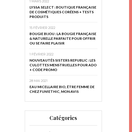
1 MARS 2022
LYSSA SELECT : BOUTIQUE FRANÇAISE
DE COSMÉTIQUES CORÉENS + TESTS
PRODUITS
15 FÉVRIER 2022
BOUGIE BIJOU : LA BOUGIE FRANÇAISE
& NATURELLE PARFAITE POUR OFFRIR
OU SE FAIRE PLAISIR
1 FÉVRIER 2022
NOUVEAUTÉS SISTERS REPUBLIC : LES
CULOTTES MENSTRUELLES POUR ADO
+ CODE PROMO
28 MAI 2021
EAU MICELLAIRE BIO, ÊTRE FEMME DE
CHEZ FUN!ETHIC, MON AVIS
Catégories