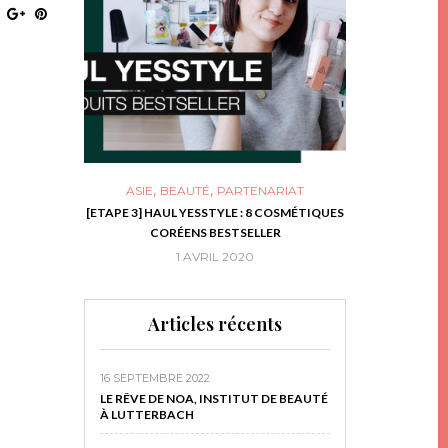
,
,
ASIE
BEAUTÉ
PARTENARIAT
NIES, LE BOCAL
[ETAPE 3] HAUL YESSTYLE : 8 COSMÉTIQUES
DIY DE NOËL #1
RIR
CORÉENS BESTSELLER
EN 
16
1 AVRIL 2020
29 N
Articles récents
16 SEPTEMBRE 2022
LE RÊVE DE NOA, INSTITUT DE BEAUTÉ
À LUTTERBACH