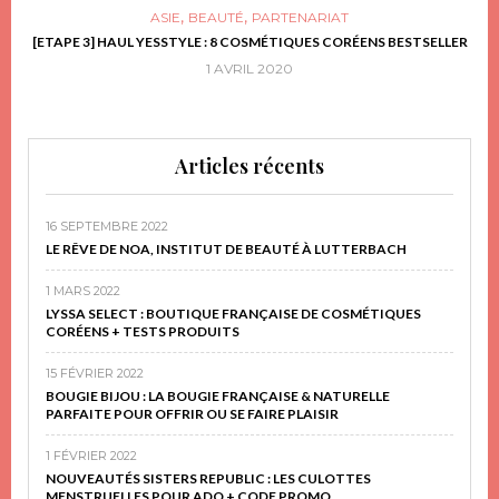
,
,
ASIE
BEAUTÉ
PARTENARIAT
FRIR
[ETAPE 3] HAUL YESSTYLE : 8 COSMÉTIQUES CORÉENS BESTSELLER
D
1 AVRIL 2020
Articles récents
16 SEPTEMBRE 2022
LE RÊVE DE NOA, INSTITUT DE BEAUTÉ À LUTTERBACH
1 MARS 2022
LYSSA SELECT : BOUTIQUE FRANÇAISE DE COSMÉTIQUES
CORÉENS + TESTS PRODUITS
15 FÉVRIER 2022
BOUGIE BIJOU : LA BOUGIE FRANÇAISE & NATURELLE
PARFAITE POUR OFFRIR OU SE FAIRE PLAISIR
1 FÉVRIER 2022
NOUVEAUTÉS SISTERS REPUBLIC : LES CULOTTES
MENSTRUELLES POUR ADO + CODE PROMO