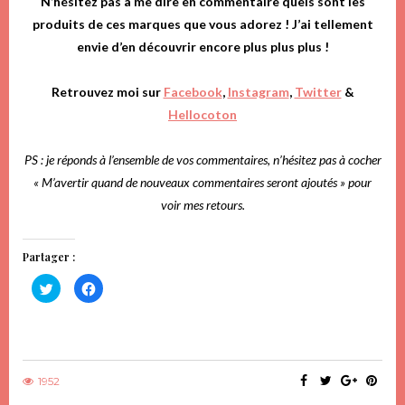
N’hésitez pas à me dire en commentaire quels sont les
produits de ces marques que vous adorez ! J’ai tellement
envie d’en découvrir encore plus plus plus !
Retrouvez moi sur
Facebook
,
Instagram
,
Twitter
&
Hellocoton
PS : je réponds à l’ensemble de vos commentaires, n’hésitez pas à cocher
« M’avertir quand de nouveaux commentaires seront ajoutés » pour
voir mes retours.
Partager :
Cliquez
Cliquez
pour
pour
partager
partager
sur
sur
Twitter(ouvre
Facebook(ouvre
dans
dans
une
une
nouvelle
nouvelle
fenêtre)
fenêtre)
1952