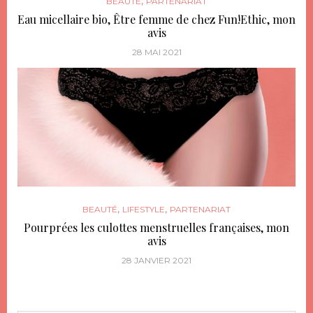
,
BEAUTÉ
PARTENARIAT
Eau micellaire bio, Être femme de chez Fun!Ethic, mon
avis
28 MAI 2021
,
,
BEAUTÉ
LIFESTYLE
PARTENARIAT
Pourprées les culottes menstruelles françaises, mon
avis
28 JANVIER 2021