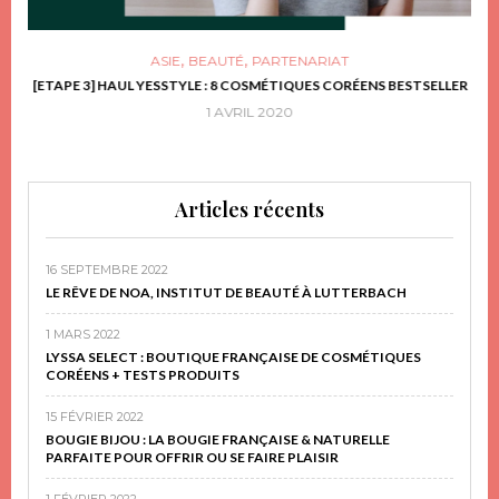
,
,
ASIE
BEAUTÉ
PARTENARIAT
FRIR
[ETAPE 3] HAUL YESSTYLE : 8 COSMÉTIQUES CORÉENS BESTSELLER
D
1 AVRIL 2020
Articles récents
16 SEPTEMBRE 2022
LE RÊVE DE NOA, INSTITUT DE BEAUTÉ À LUTTERBACH
1 MARS 2022
LYSSA SELECT : BOUTIQUE FRANÇAISE DE COSMÉTIQUES
CORÉENS + TESTS PRODUITS
15 FÉVRIER 2022
BOUGIE BIJOU : LA BOUGIE FRANÇAISE & NATURELLE
PARFAITE POUR OFFRIR OU SE FAIRE PLAISIR
1 FÉVRIER 2022