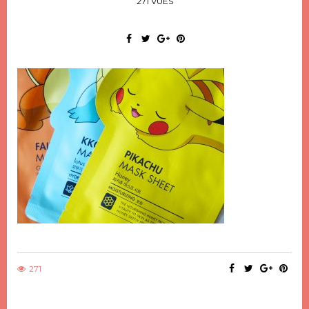
271 VUES
271