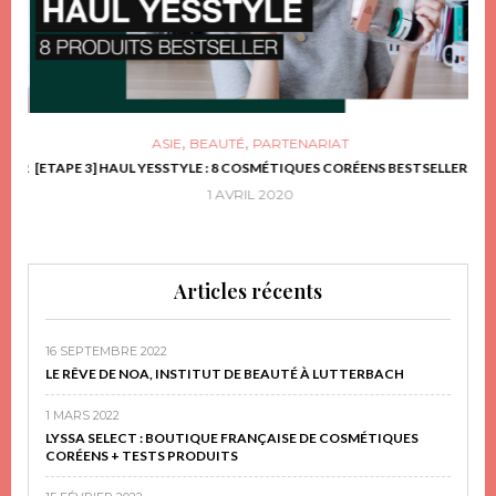
,
,
ASIE
BEAUTÉ
PARTENARIAT
FRIR
[ETAPE 3] HAUL YESSTYLE : 8 COSMÉTIQUES CORÉENS BESTSELLER
D
1 AVRIL 2020
Articles récents
16 SEPTEMBRE 2022
LE RÊVE DE NOA, INSTITUT DE BEAUTÉ À LUTTERBACH
1 MARS 2022
LYSSA SELECT : BOUTIQUE FRANÇAISE DE COSMÉTIQUES
CORÉENS + TESTS PRODUITS