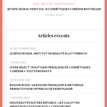
,
,
ASIE
BEAUTÉ
PARTENARIAT
FRIR
[ETAPE 3] HAUL YESSTYLE : 8 COSMÉTIQUES CORÉENS BESTSELLER
D
1 AVRIL 2020
Articles récents
16 SEPTEMBRE 2022
LE RÊVE DE NOA, INSTITUT DE BEAUTÉ À LUTTERBACH
1 MARS 2022
LYSSA SELECT : BOUTIQUE FRANÇAISE DE COSMÉTIQUES
CORÉENS + TESTS PRODUITS
15 FÉVRIER 2022
BOUGIE BIJOU : LA BOUGIE FRANÇAISE & NATURELLE
PARFAITE POUR OFFRIR OU SE FAIRE PLAISIR
1 FÉVRIER 2022
NOUVEAUTÉS SISTERS REPUBLIC : LES CULOTTES
MENSTRUELLES POUR ADO + CODE PROMO