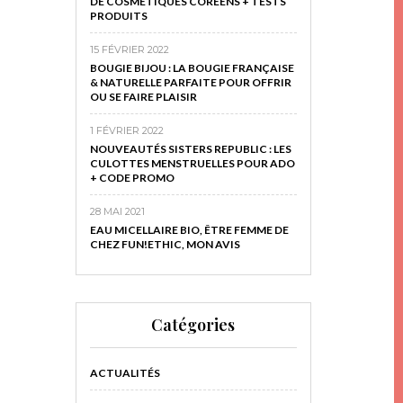
DE COSMÉTIQUES CORÉENS + TESTS
PRODUITS
15 FÉVRIER 2022
BOUGIE BIJOU : LA BOUGIE FRANÇAISE
& NATURELLE PARFAITE POUR OFFRIR
OU SE FAIRE PLAISIR
1 FÉVRIER 2022
NOUVEAUTÉS SISTERS REPUBLIC : LES
CULOTTES MENSTRUELLES POUR ADO
+ CODE PROMO
28 MAI 2021
EAU MICELLAIRE BIO, ÊTRE FEMME DE
CHEZ FUN!ETHIC, MON AVIS
Catégories
ACTUALITÉS