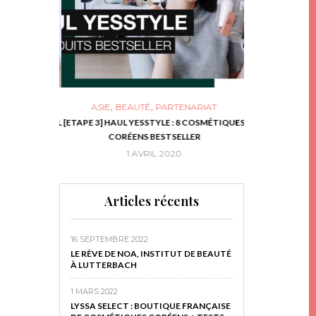
,
,
ASIE
BEAUTÉ
PARTENARIAT
NIES, LE BOCAL
[ETAPE 3] HAUL YESSTYLE : 8 COSMÉTIQUES
DIY DE NOËL #1
RIR
CORÉENS BESTSELLER
EN 
16
1 AVRIL 2020
29 N
Articles récents
16 SEPTEMBRE 2022
LE RÊVE DE NOA, INSTITUT DE BEAUTÉ
À LUTTERBACH
1 MARS 2022
LYSSA SELECT : BOUTIQUE FRANÇAISE