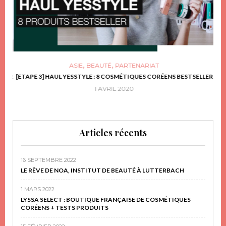
,
,
ASIE
BEAUTÉ
PARTENARIAT
FRIR
[ETAPE 3] HAUL YESSTYLE : 8 COSMÉTIQUES CORÉENS BESTSELLER
D
1 AVRIL 2020
Articles récents
16 SEPTEMBRE 2022
LE RÊVE DE NOA, INSTITUT DE BEAUTÉ À LUTTERBACH
1 MARS 2022
LYSSA SELECT : BOUTIQUE FRANÇAISE DE COSMÉTIQUES
CORÉENS + TESTS PRODUITS