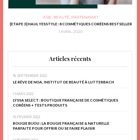
,
,
ASIE
BEAUTÉ
PARTENARIAT
FRIR
[ETAPE 3] HAUL YESSTYLE : 8 COSMÉTIQUES CORÉENS BESTSELLER
D
1 AVRIL 2020
Articles récents
16 SEPTEMBRE 2022
LE RÊVE DE NOA, INSTITUT DE BEAUTÉ À LUTTERBACH
1 MARS 2022
LYSSA SELECT : BOUTIQUE FRANÇAISE DE COSMÉTIQUES
CORÉENS + TESTS PRODUITS
15 FÉVRIER 2022
BOUGIE BIJOU : LA BOUGIE FRANÇAISE & NATURELLE
PARFAITE POUR OFFRIR OU SE FAIRE PLAISIR
1 FÉVRIER 2022