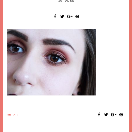
291 VUES
291