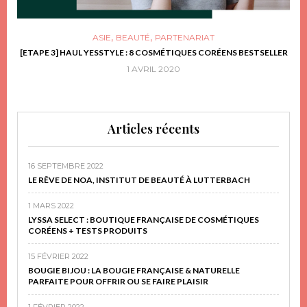
,
,
ASIE
BEAUTÉ
PARTENARIAT
FRIR
[ETAPE 3] HAUL YESSTYLE : 8 COSMÉTIQUES CORÉENS BESTSELLER
D
1 AVRIL 2020
Articles récents
16 SEPTEMBRE 2022
LE RÊVE DE NOA, INSTITUT DE BEAUTÉ À LUTTERBACH
1 MARS 2022
LYSSA SELECT : BOUTIQUE FRANÇAISE DE COSMÉTIQUES
CORÉENS + TESTS PRODUITS
15 FÉVRIER 2022
BOUGIE BIJOU : LA BOUGIE FRANÇAISE & NATURELLE
PARFAITE POUR OFFRIR OU SE FAIRE PLAISIR
1 FÉVRIER 2022