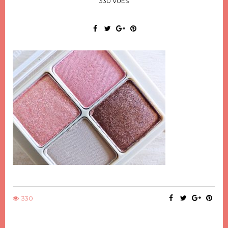
330 VUES
330