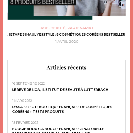
,
,
ASIE
BEAUTÉ
PARTENARIAT
FRIR
[ETAPE 3] HAUL YESSTYLE : 8 COSMÉTIQUES CORÉENS BESTSELLER
D
1 AVRIL 2020
Articles récents
16 SEPTEMBRE 2022
LE RÊVE DE NOA, INSTITUT DE BEAUTÉ À LUTTERBACH
1 MARS 2022
LYSSA SELECT : BOUTIQUE FRANÇAISE DE COSMÉTIQUES
CORÉENS + TESTS PRODUITS
15 FÉVRIER 2022
BOUGIE BIJOU : LA BOUGIE FRANÇAISE & NATURELLE