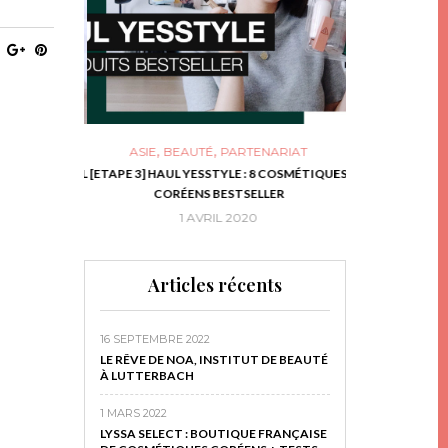
,
,
ASIE
BEAUTÉ
PARTENARIAT
NIES, LE BOCAL
[ETAPE 3] HAUL YESSTYLE : 8 COSMÉTIQUES
DIY DE NOËL #1
RIR
CORÉENS BESTSELLER
EN 
16
1 AVRIL 2020
29 N
Articles récents
16 SEPTEMBRE 2022
LE RÊVE DE NOA, INSTITUT DE BEAUTÉ
À LUTTERBACH
1 MARS 2022
LYSSA SELECT : BOUTIQUE FRANÇAISE