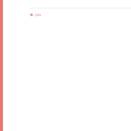
264
DIY
DIY DE NOËL #7, DES SAPINS DE NOËL
MINIMALISTES EN BOIS
21 DÉCEMBRE 2017