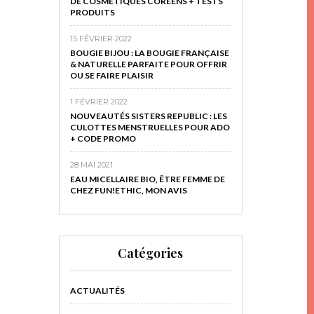
DE COSMÉTIQUES CORÉENS + TESTS
PRODUITS
15 FÉVRIER 2022
BOUGIE BIJOU : LA BOUGIE FRANÇAISE
& NATURELLE PARFAITE POUR OFFRIR
OU SE FAIRE PLAISIR
1 FÉVRIER 2022
NOUVEAUTÉS SISTERS REPUBLIC : LES
CULOTTES MENSTRUELLES POUR ADO
+ CODE PROMO
28 MAI 2021
EAU MICELLAIRE BIO, ÊTRE FEMME DE
CHEZ FUN!ETHIC, MON AVIS
Catégories
ACTUALITÉS