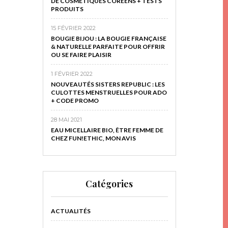
DE COSMÉTIQUES CORÉENS + TESTS
PRODUITS
15 FÉVRIER 2022
BOUGIE BIJOU : LA BOUGIE FRANÇAISE
& NATURELLE PARFAITE POUR OFFRIR
OU SE FAIRE PLAISIR
1 FÉVRIER 2022
NOUVEAUTÉS SISTERS REPUBLIC : LES
CULOTTES MENSTRUELLES POUR ADO
+ CODE PROMO
28 MAI 2021
EAU MICELLAIRE BIO, ÊTRE FEMME DE
CHEZ FUN!ETHIC, MON AVIS
Catégories
ACTUALITÉS