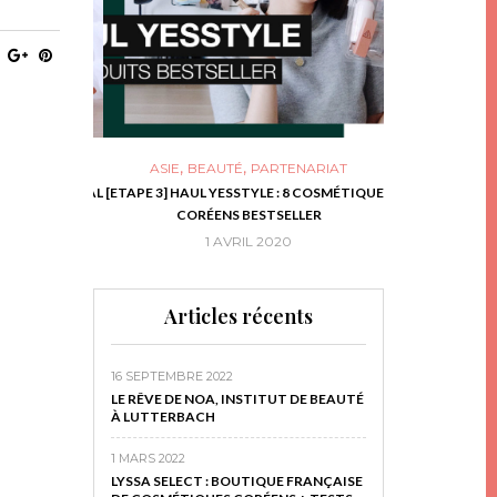
,
,
ASIE
BEAUTÉ
PARTENARIAT
NIES, LE BOCAL
[ETAPE 3] HAUL YESSTYLE : 8 COSMÉTIQUES
DIY DE NOËL #1
RIR
CORÉENS BESTSELLER
EN 
16
1 AVRIL 2020
29 N
Articles récents
16 SEPTEMBRE 2022
LE RÊVE DE NOA, INSTITUT DE BEAUTÉ
À LUTTERBACH
1 MARS 2022
LYSSA SELECT : BOUTIQUE FRANÇAISE