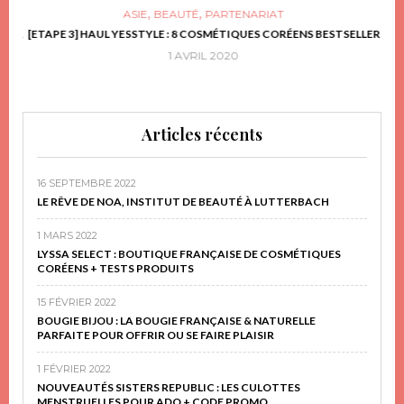
,
,
ASIE
BEAUTÉ
PARTENARIAT
FRIR
[ETAPE 3] HAUL YESSTYLE : 8 COSMÉTIQUES CORÉENS BESTSELLER
D
1 AVRIL 2020
Articles récents
16 SEPTEMBRE 2022
LE RÊVE DE NOA, INSTITUT DE BEAUTÉ À LUTTERBACH
1 MARS 2022
LYSSA SELECT : BOUTIQUE FRANÇAISE DE COSMÉTIQUES
CORÉENS + TESTS PRODUITS
15 FÉVRIER 2022
BOUGIE BIJOU : LA BOUGIE FRANÇAISE & NATURELLE
PARFAITE POUR OFFRIR OU SE FAIRE PLAISIR
1 FÉVRIER 2022
NOUVEAUTÉS SISTERS REPUBLIC : LES CULOTTES
MENSTRUELLES POUR ADO + CODE PROMO