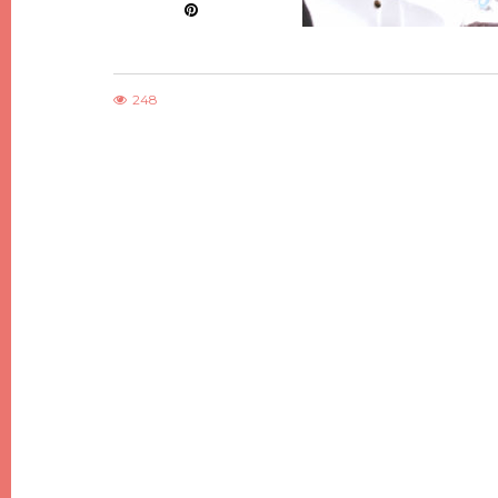
248
,
,
DIY
BEAUTÉ
LIFESTYLE
PARTENARIAT
NOËL #7, DES SAPINS DE NOËL
J’AI TESTÉ LES CULOTTES MENSTRUELLES
INIMALISTES EN BOIS
SISTERS REPUBLIC + CODE PROMO
21 DÉCEMBRE 2017
14 OCTOBRE 2020