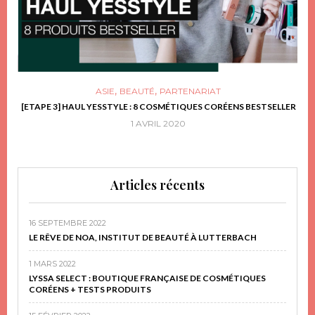
,
,
ASIE
BEAUTÉ
PARTENARIAT
FRIR
[ETAPE 3] HAUL YESSTYLE : 8 COSMÉTIQUES CORÉENS BESTSELLER
D
1 AVRIL 2020
Articles récents
16 SEPTEMBRE 2022
LE RÊVE DE NOA, INSTITUT DE BEAUTÉ À LUTTERBACH
1 MARS 2022
LYSSA SELECT : BOUTIQUE FRANÇAISE DE COSMÉTIQUES
CORÉENS + TESTS PRODUITS