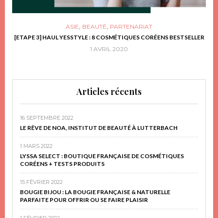
,
,
ASIE
BEAUTÉ
PARTENARIAT
FRIR
[ETAPE 3] HAUL YESSTYLE : 8 COSMÉTIQUES CORÉENS BESTSELLER
D
1 AVRIL 2020
Articles récents
16 SEPTEMBRE 2022
LE RÊVE DE NOA, INSTITUT DE BEAUTÉ À LUTTERBACH
1 MARS 2022
LYSSA SELECT : BOUTIQUE FRANÇAISE DE COSMÉTIQUES
CORÉENS + TESTS PRODUITS
15 FÉVRIER 2022
BOUGIE BIJOU : LA BOUGIE FRANÇAISE & NATURELLE
PARFAITE POUR OFFRIR OU SE FAIRE PLAISIR
1 FÉVRIER 2022