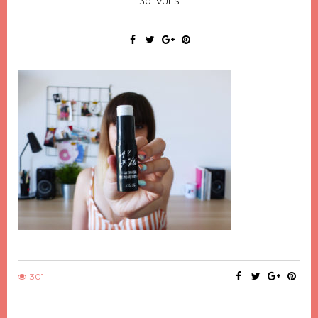
301 VUES
301