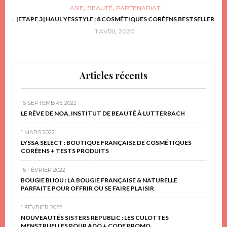
,
,
ASIE
BEAUTÉ
PARTENARIAT
FRIR
[ETAPE 3] HAUL YESSTYLE : 8 COSMÉTIQUES CORÉENS BESTSELLER
D
1 AVRIL 2020
Articles récents
16 SEPTEMBRE 2022
LE RÊVE DE NOA, INSTITUT DE BEAUTÉ À LUTTERBACH
1 MARS 2022
LYSSA SELECT : BOUTIQUE FRANÇAISE DE COSMÉTIQUES
CORÉENS + TESTS PRODUITS
15 FÉVRIER 2022
BOUGIE BIJOU : LA BOUGIE FRANÇAISE & NATURELLE
PARFAITE POUR OFFRIR OU SE FAIRE PLAISIR
1 FÉVRIER 2022
NOUVEAUTÉS SISTERS REPUBLIC : LES CULOTTES
MENSTRUELLES POUR ADO + CODE PROMO