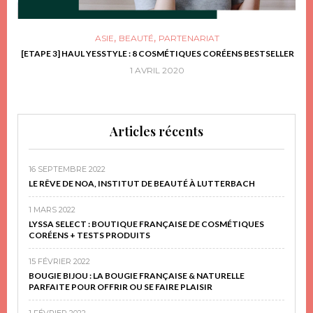
,
,
ASIE
BEAUTÉ
PARTENARIAT
FRIR
[ETAPE 3] HAUL YESSTYLE : 8 COSMÉTIQUES CORÉENS BESTSELLER
D
1 AVRIL 2020
Articles récents
16 SEPTEMBRE 2022
LE RÊVE DE NOA, INSTITUT DE BEAUTÉ À LUTTERBACH
1 MARS 2022
LYSSA SELECT : BOUTIQUE FRANÇAISE DE COSMÉTIQUES
CORÉENS + TESTS PRODUITS
15 FÉVRIER 2022
BOUGIE BIJOU : LA BOUGIE FRANÇAISE & NATURELLE
PARFAITE POUR OFFRIR OU SE FAIRE PLAISIR
1 FÉVRIER 2022