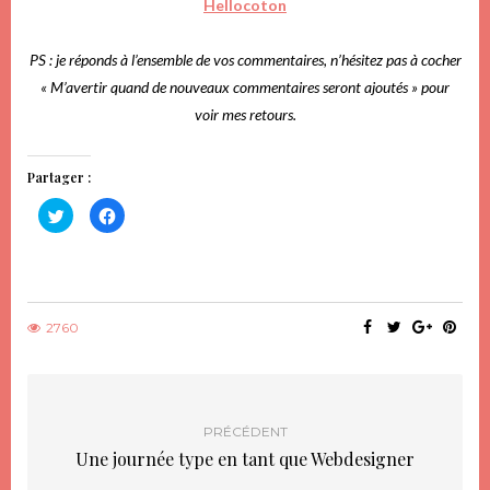
Hellocoton
PS : je réponds à l’ensemble de vos commentaires, n’hésitez pas à cocher
« M’avertir quand de nouveaux commentaires seront ajoutés » pour
voir mes retours.
Partager :
Cliquez
Cliquez
pour
pour
partager
partager
sur
sur
Twitter(ouvre
Facebook(ouvre
dans
dans
une
une
nouvelle
nouvelle
fenêtre)
fenêtre)
2760
PRÉCÉDENT
Une journée type en tant que Webdesigner