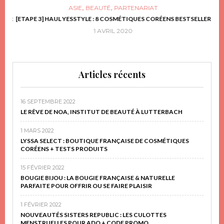
,
,
ASIE
BEAUTÉ
PARTENARIAT
FRIR
[ETAPE 3] HAUL YESSTYLE : 8 COSMÉTIQUES CORÉENS BESTSELLER
D
1 AVRIL 2020
Articles récents
16 SEPTEMBRE 2022
LE RÊVE DE NOA, INSTITUT DE BEAUTÉ À LUTTERBACH
1 MARS 2022
LYSSA SELECT : BOUTIQUE FRANÇAISE DE COSMÉTIQUES
CORÉENS + TESTS PRODUITS
15 FÉVRIER 2022
BOUGIE BIJOU : LA BOUGIE FRANÇAISE & NATURELLE
PARFAITE POUR OFFRIR OU SE FAIRE PLAISIR
1 FÉVRIER 2022
NOUVEAUTÉS SISTERS REPUBLIC : LES CULOTTES
MENSTRUELLES POUR ADO + CODE PROMO