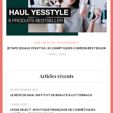
,
,
ASIE
BEAUTÉ
PARTENARIAT
FRIR
[ETAPE 3] HAUL YESSTYLE : 8 COSMÉTIQUES CORÉENS BESTSELLER
D
1 AVRIL 2020
Articles récents
16 SEPTEMBRE 2022
LE RÊVE DE NOA, INSTITUT DE BEAUTÉ À LUTTERBACH
1 MARS 2022
LYSSA SELECT : BOUTIQUE FRANÇAISE DE COSMÉTIQUES