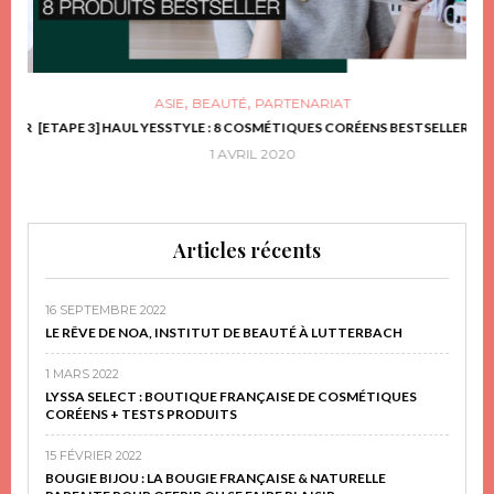
,
,
ASIE
BEAUTÉ
PARTENARIAT
FRIR
[ETAPE 3] HAUL YESSTYLE : 8 COSMÉTIQUES CORÉENS BESTSELLER
D
1 AVRIL 2020
Articles récents
16 SEPTEMBRE 2022
LE RÊVE DE NOA, INSTITUT DE BEAUTÉ À LUTTERBACH
1 MARS 2022
LYSSA SELECT : BOUTIQUE FRANÇAISE DE COSMÉTIQUES
CORÉENS + TESTS PRODUITS
15 FÉVRIER 2022
BOUGIE BIJOU : LA BOUGIE FRANÇAISE & NATURELLE