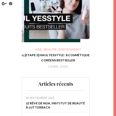
,
,
ASIE
BEAUTÉ
PARTENARIAT
NIES, LE BOCAL
[ETAPE 3] HAUL YESSTYLE : 8 COSMÉTIQUES
DIY DE NOËL #1
RIR
CORÉENS BESTSELLER
EN 
16
1 AVRIL 2020
29 N
Articles récents
16 SEPTEMBRE 2022
LE RÊVE DE NOA, INSTITUT DE BEAUTÉ
À LUTTERBACH