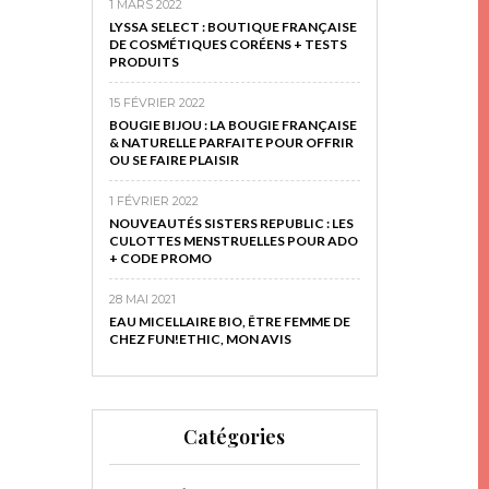
1 MARS 2022
LYSSA SELECT : BOUTIQUE FRANÇAISE
DE COSMÉTIQUES CORÉENS + TESTS
PRODUITS
15 FÉVRIER 2022
BOUGIE BIJOU : LA BOUGIE FRANÇAISE
& NATURELLE PARFAITE POUR OFFRIR
OU SE FAIRE PLAISIR
1 FÉVRIER 2022
NOUVEAUTÉS SISTERS REPUBLIC : LES
CULOTTES MENSTRUELLES POUR ADO
+ CODE PROMO
28 MAI 2021
EAU MICELLAIRE BIO, ÊTRE FEMME DE
CHEZ FUN!ETHIC, MON AVIS
Catégories