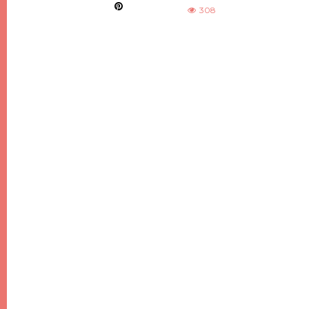
308
DIY
DIY DE NOËL #7, DES SAPINS DE NOËL
MINIMALISTES EN BOIS
21 DÉCEMBRE 2017