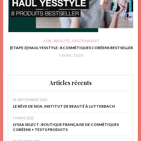
,
,
ASIE
BEAUTÉ
PARTENARIAT
FRIR
[ETAPE 3] HAUL YESSTYLE : 8 COSMÉTIQUES CORÉENS BESTSELLER
D
1 AVRIL 2020
Articles récents
16 SEPTEMBRE 2022
LE RÊVE DE NOA, INSTITUT DE BEAUTÉ À LUTTERBACH
1 MARS 2022
LYSSA SELECT : BOUTIQUE FRANÇAISE DE COSMÉTIQUES
CORÉENS + TESTS PRODUITS