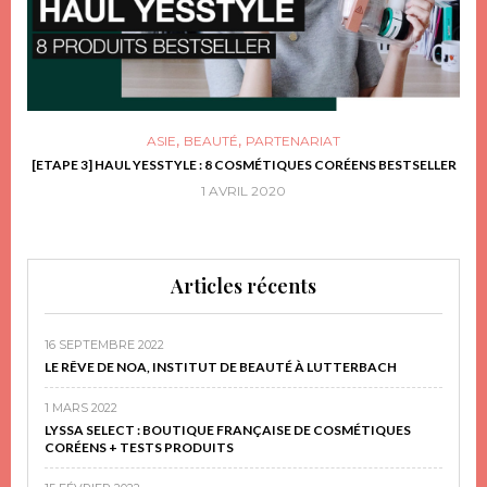
,
,
ASIE
BEAUTÉ
PARTENARIAT
FRIR
[ETAPE 3] HAUL YESSTYLE : 8 COSMÉTIQUES CORÉENS BESTSELLER
D
1 AVRIL 2020
Articles récents
16 SEPTEMBRE 2022
LE RÊVE DE NOA, INSTITUT DE BEAUTÉ À LUTTERBACH
1 MARS 2022
LYSSA SELECT : BOUTIQUE FRANÇAISE DE COSMÉTIQUES
CORÉENS + TESTS PRODUITS