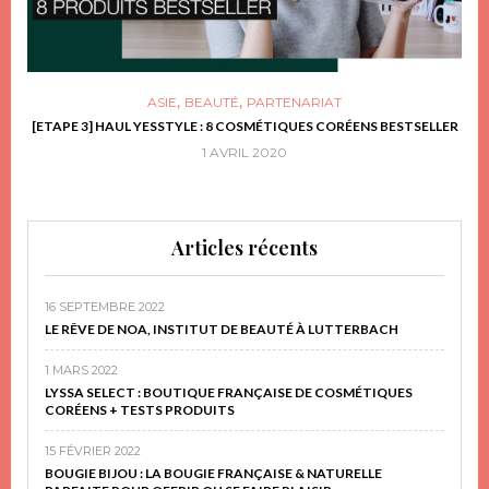
,
,
ASIE
BEAUTÉ
PARTENARIAT
FRIR
[ETAPE 3] HAUL YESSTYLE : 8 COSMÉTIQUES CORÉENS BESTSELLER
D
1 AVRIL 2020
Articles récents
16 SEPTEMBRE 2022
LE RÊVE DE NOA, INSTITUT DE BEAUTÉ À LUTTERBACH
1 MARS 2022
LYSSA SELECT : BOUTIQUE FRANÇAISE DE COSMÉTIQUES
CORÉENS + TESTS PRODUITS
15 FÉVRIER 2022
BOUGIE BIJOU : LA BOUGIE FRANÇAISE & NATURELLE