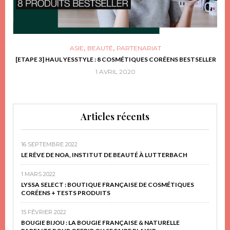
,
,
ASIE
BEAUTÉ
PARTENARIAT
FRIR
[ETAPE 3] HAUL YESSTYLE : 8 COSMÉTIQUES CORÉENS BESTSELLER
D
1 AVRIL 2020
Articles récents
16 SEPTEMBRE 2022
LE RÊVE DE NOA, INSTITUT DE BEAUTÉ À LUTTERBACH
1 MARS 2022
LYSSA SELECT : BOUTIQUE FRANÇAISE DE COSMÉTIQUES
CORÉENS + TESTS PRODUITS
15 FÉVRIER 2022
BOUGIE BIJOU : LA BOUGIE FRANÇAISE & NATURELLE