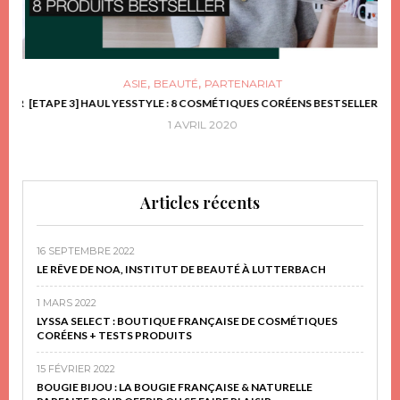
,
,
ASIE
BEAUTÉ
PARTENARIAT
FRIR
[ETAPE 3] HAUL YESSTYLE : 8 COSMÉTIQUES CORÉENS BESTSELLER
D
1 AVRIL 2020
Articles récents
16 SEPTEMBRE 2022
LE RÊVE DE NOA, INSTITUT DE BEAUTÉ À LUTTERBACH
1 MARS 2022
LYSSA SELECT : BOUTIQUE FRANÇAISE DE COSMÉTIQUES
CORÉENS + TESTS PRODUITS
15 FÉVRIER 2022
BOUGIE BIJOU : LA BOUGIE FRANÇAISE & NATURELLE