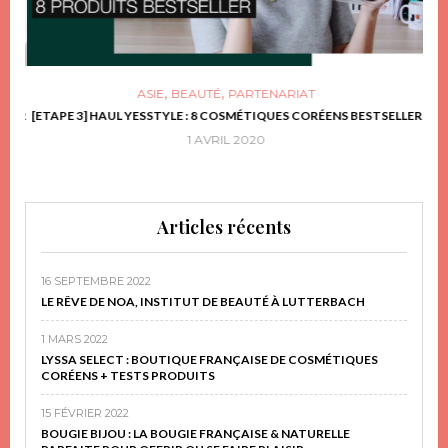
,
,
ASIE
BEAUTÉ
PARTENARIAT
FRIR
[ETAPE 3] HAUL YESSTYLE : 8 COSMÉTIQUES CORÉENS BESTSELLER
D
1 AVRIL 2020
Articles récents
16 SEPTEMBRE 2022
LE RÊVE DE NOA, INSTITUT DE BEAUTÉ À LUTTERBACH
1 MARS 2022
LYSSA SELECT : BOUTIQUE FRANÇAISE DE COSMÉTIQUES
CORÉENS + TESTS PRODUITS
15 FÉVRIER 2022
BOUGIE BIJOU : LA BOUGIE FRANÇAISE & NATURELLE