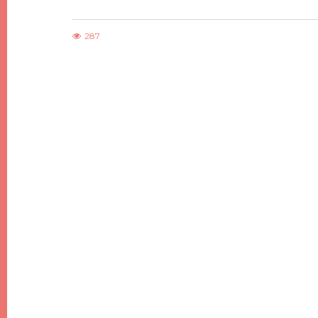
287
DIY
DIY DE NOËL #7, DES SAPINS DE NOËL
MINIMALISTES EN BOIS
21 DÉCEMBRE 2017