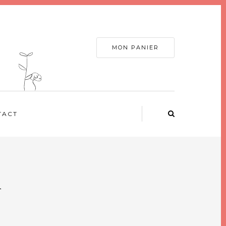
MON PANIER
TACT
d