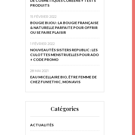
DE COSMÉTIQUES CORÉENS + TESTS
PRODUITS
15 FÉVRIER 2022
BOUGIE BIJOU : LA BOUGIE FRANÇAISE
& NATURELLE PARFAITE POUR OFFRIR
OU SE FAIRE PLAISIR
1 FÉVRIER 2022
NOUVEAUTÉS SISTERS REPUBLIC : LES
CULOTTES MENSTRUELLES POUR ADO
+ CODE PROMO
28 MAI 2021
EAU MICELLAIRE BIO, ÊTRE FEMME DE
CHEZ FUN!ETHIC, MON AVIS
Catégories
ACTUALITÉS