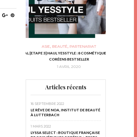
,
,
ASIE
BEAUTÉ
PARTENARIAT
NIES, LE BOCAL
[ETAPE 3] HAUL YESSTYLE : 8 COSMÉTIQUES
DIY DE NOËL #1
RIR
CORÉENS BESTSELLER
EN 
16
1 AVRIL 2020
29 N
Articles récents
16 SEPTEMBRE 2022
LE RÊVE DE NOA, INSTITUT DE BEAUTÉ
À LUTTERBACH
1 MARS 2022
LYSSA SELECT : BOUTIQUE FRANÇAISE