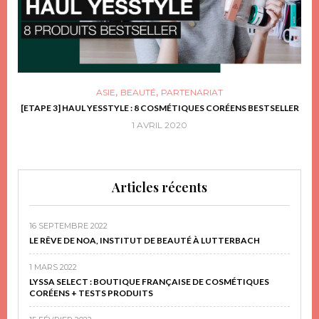
,
,
ASIE
BEAUTÉ
PARTENARIAT
FRIR
[ETAPE 3] HAUL YESSTYLE : 8 COSMÉTIQUES CORÉENS BESTSELLER
D
1 AVRIL 2020
Articles récents
16 SEPTEMBRE 2022
LE RÊVE DE NOA, INSTITUT DE BEAUTÉ À LUTTERBACH
1 MARS 2022
LYSSA SELECT : BOUTIQUE FRANÇAISE DE COSMÉTIQUES
CORÉENS + TESTS PRODUITS