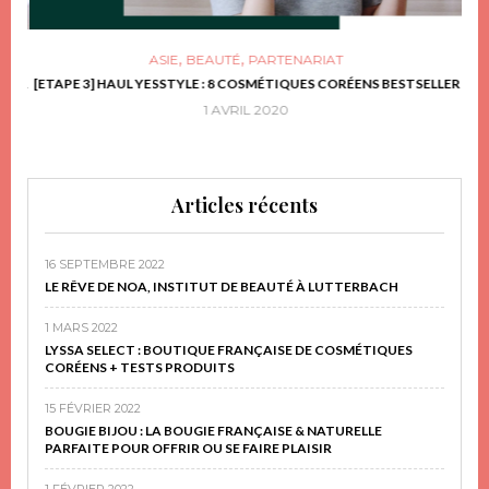
,
,
ASIE
BEAUTÉ
PARTENARIAT
FRIR
[ETAPE 3] HAUL YESSTYLE : 8 COSMÉTIQUES CORÉENS BESTSELLER
D
1 AVRIL 2020
Articles récents
16 SEPTEMBRE 2022
LE RÊVE DE NOA, INSTITUT DE BEAUTÉ À LUTTERBACH
1 MARS 2022
LYSSA SELECT : BOUTIQUE FRANÇAISE DE COSMÉTIQUES
CORÉENS + TESTS PRODUITS
15 FÉVRIER 2022
BOUGIE BIJOU : LA BOUGIE FRANÇAISE & NATURELLE
PARFAITE POUR OFFRIR OU SE FAIRE PLAISIR
1 FÉVRIER 2022