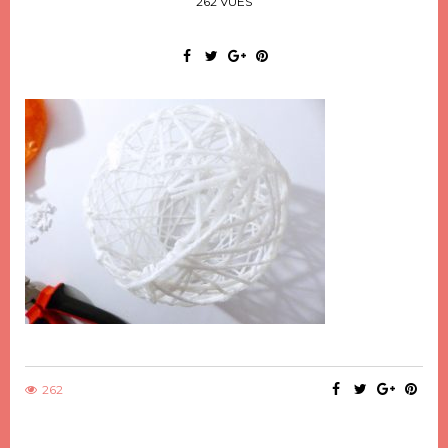
262 VUES
262