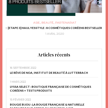
,
,
ASIE
BEAUTÉ
PARTENARIAT
FRIR
[ETAPE 3] HAUL YESSTYLE : 8 COSMÉTIQUES CORÉENS BESTSELLER
D
1 AVRIL 2020
Articles récents
16 SEPTEMBRE 2022
LE RÊVE DE NOA, INSTITUT DE BEAUTÉ À LUTTERBACH
1 MARS 2022
LYSSA SELECT : BOUTIQUE FRANÇAISE DE COSMÉTIQUES
CORÉENS + TESTS PRODUITS
15 FÉVRIER 2022
BOUGIE BIJOU : LA BOUGIE FRANÇAISE & NATURELLE