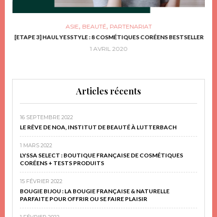
,
,
ASIE
BEAUTÉ
PARTENARIAT
FRIR
[ETAPE 3] HAUL YESSTYLE : 8 COSMÉTIQUES CORÉENS BESTSELLER
D
1 AVRIL 2020
Articles récents
16 SEPTEMBRE 2022
LE RÊVE DE NOA, INSTITUT DE BEAUTÉ À LUTTERBACH
1 MARS 2022
LYSSA SELECT : BOUTIQUE FRANÇAISE DE COSMÉTIQUES
CORÉENS + TESTS PRODUITS
15 FÉVRIER 2022
BOUGIE BIJOU : LA BOUGIE FRANÇAISE & NATURELLE
PARFAITE POUR OFFRIR OU SE FAIRE PLAISIR
1 FÉVRIER 2022