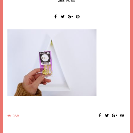
288 VUES
288