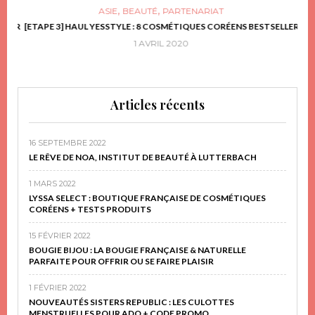
,
,
ASIE
BEAUTÉ
PARTENARIAT
FRIR
[ETAPE 3] HAUL YESSTYLE : 8 COSMÉTIQUES CORÉENS BESTSELLER
D
1 AVRIL 2020
Articles récents
16 SEPTEMBRE 2022
LE RÊVE DE NOA, INSTITUT DE BEAUTÉ À LUTTERBACH
1 MARS 2022
LYSSA SELECT : BOUTIQUE FRANÇAISE DE COSMÉTIQUES
CORÉENS + TESTS PRODUITS
15 FÉVRIER 2022
BOUGIE BIJOU : LA BOUGIE FRANÇAISE & NATURELLE
PARFAITE POUR OFFRIR OU SE FAIRE PLAISIR
1 FÉVRIER 2022
NOUVEAUTÉS SISTERS REPUBLIC : LES CULOTTES
MENSTRUELLES POUR ADO + CODE PROMO