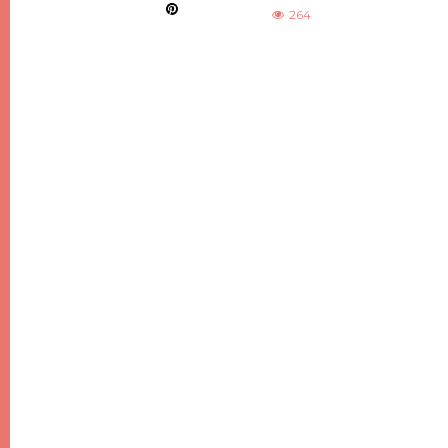
264
DIY
DIY DE NOËL #7, DES SAPINS DE NOËL
MINIMALISTES EN BOIS
21 DÉCEMBRE 2017