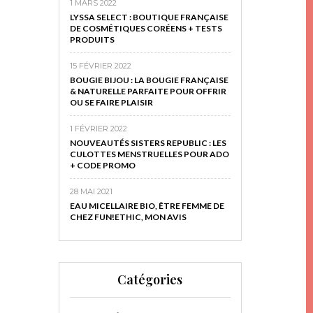
1 MARS 2022
LYSSA SELECT : BOUTIQUE FRANÇAISE
DE COSMÉTIQUES CORÉENS + TESTS
PRODUITS
15 FÉVRIER 2022
BOUGIE BIJOU : LA BOUGIE FRANÇAISE
& NATURELLE PARFAITE POUR OFFRIR
OU SE FAIRE PLAISIR
1 FÉVRIER 2022
NOUVEAUTÉS SISTERS REPUBLIC : LES
CULOTTES MENSTRUELLES POUR ADO
+ CODE PROMO
28 MAI 2021
EAU MICELLAIRE BIO, ÊTRE FEMME DE
CHEZ FUN!ETHIC, MON AVIS
Catégories