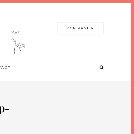
MON PANIER
TACT
p-