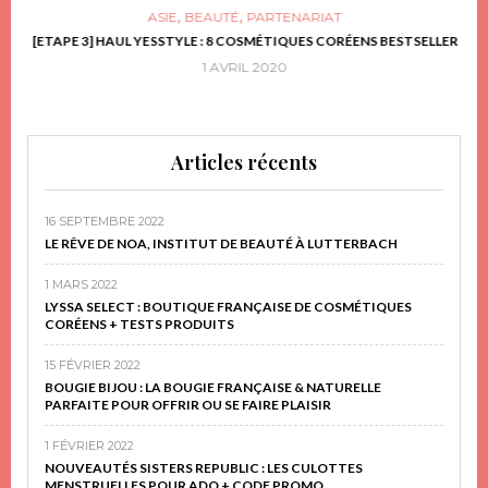
,
,
ASIE
BEAUTÉ
PARTENARIAT
FRIR
[ETAPE 3] HAUL YESSTYLE : 8 COSMÉTIQUES CORÉENS BESTSELLER
D
1 AVRIL 2020
Articles récents
16 SEPTEMBRE 2022
LE RÊVE DE NOA, INSTITUT DE BEAUTÉ À LUTTERBACH
1 MARS 2022
LYSSA SELECT : BOUTIQUE FRANÇAISE DE COSMÉTIQUES
CORÉENS + TESTS PRODUITS
15 FÉVRIER 2022
BOUGIE BIJOU : LA BOUGIE FRANÇAISE & NATURELLE
PARFAITE POUR OFFRIR OU SE FAIRE PLAISIR
1 FÉVRIER 2022
NOUVEAUTÉS SISTERS REPUBLIC : LES CULOTTES
MENSTRUELLES POUR ADO + CODE PROMO