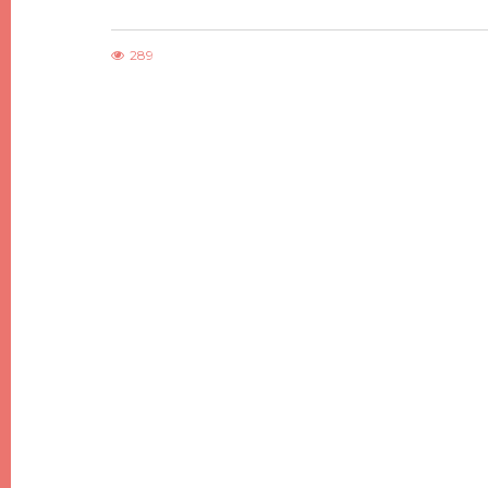
289
DIY
DIY DE NOËL #7, DES SAPINS DE NOËL
MINIMALISTES EN BOIS
21 DÉCEMBRE 2017