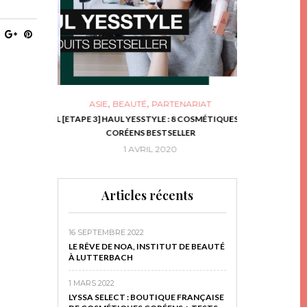
,
,
ASIE
BEAUTÉ
PARTENARIAT
NIES, LE BOCAL
[ETAPE 3] HAUL YESSTYLE : 8 COSMÉTIQUES
DIY DE NOËL #1
RIR
CORÉENS BESTSELLER
EN 
16
1 AVRIL 2020
29 N
Articles récents
16 SEPTEMBRE 2022
LE RÊVE DE NOA, INSTITUT DE BEAUTÉ
À LUTTERBACH
1 MARS 2022
LYSSA SELECT : BOUTIQUE FRANÇAISE