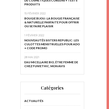
DE COSMÉTIQUES CORÉENS + TESTS
PRODUITS
15 FÉVRIER 2022
BOUGIE BIJOU : LA BOUGIE FRANÇAISE
& NATURELLE PARFAITE POUR OFFRIR
OU SE FAIRE PLAISIR
1 FÉVRIER 2022
NOUVEAUTÉS SISTERS REPUBLIC : LES
CULOTTES MENSTRUELLES POUR ADO
+ CODE PROMO
28 MAI 2021
EAU MICELLAIRE BIO, ÊTRE FEMME DE
CHEZ FUN!ETHIC, MON AVIS
Catégories
ACTUALITÉS