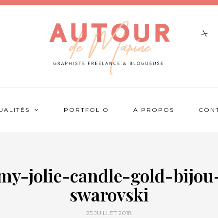
UALITÉS
PORTFOLIO
A PROPOS
CON
my-jolie-candle-gold-bijou
swarovski
25 JUILLET 2018