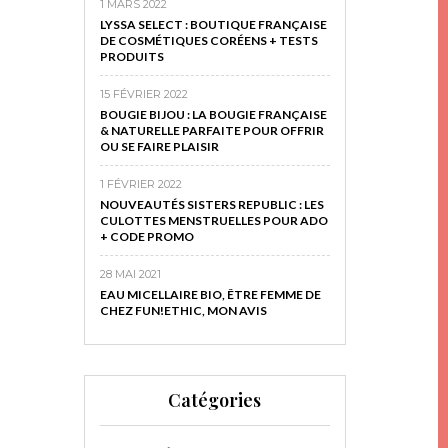
1 MARS 2022
LYSSA SELECT : BOUTIQUE FRANÇAISE
DE COSMÉTIQUES CORÉENS + TESTS
PRODUITS
15 FÉVRIER 2022
BOUGIE BIJOU : LA BOUGIE FRANÇAISE
& NATURELLE PARFAITE POUR OFFRIR
OU SE FAIRE PLAISIR
1 FÉVRIER 2022
NOUVEAUTÉS SISTERS REPUBLIC : LES
CULOTTES MENSTRUELLES POUR ADO
+ CODE PROMO
28 MAI 2021
EAU MICELLAIRE BIO, ÊTRE FEMME DE
CHEZ FUN!ETHIC, MON AVIS
Catégories