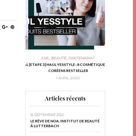
,
,
ASIE
BEAUTÉ
PARTENARIAT
NIES, LE BOCAL
[ETAPE 3] HAUL YESSTYLE : 8 COSMÉTIQUES
DIY DE NOËL #1
RIR
CORÉENS BESTSELLER
EN 
16
1 AVRIL 2020
29 N
Articles récents
16 SEPTEMBRE 2022
LE RÊVE DE NOA, INSTITUT DE BEAUTÉ
À LUTTERBACH