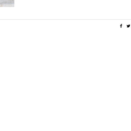
,
,
BEAUTÉ
LIFESTYLE
PARTENARIAT
DIY
J’AI TESTÉ LES CULOTTES MENSTRUELLES
DIY DE NOËL #4, LE SOS BROW
SISTERS REPUBLIC + CODE PROMO
GOURMAND À OFF
14 OCTOBRE 2020
20 DÉCEMBRE 20