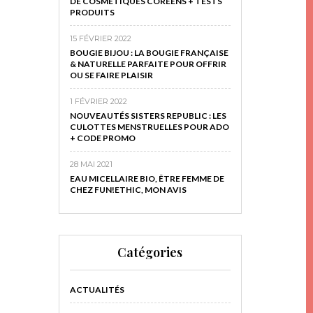
DE COSMÉTIQUES CORÉENS + TESTS
PRODUITS
15 FÉVRIER 2022
BOUGIE BIJOU : LA BOUGIE FRANÇAISE
& NATURELLE PARFAITE POUR OFFRIR
OU SE FAIRE PLAISIR
1 FÉVRIER 2022
NOUVEAUTÉS SISTERS REPUBLIC : LES
CULOTTES MENSTRUELLES POUR ADO
+ CODE PROMO
28 MAI 2021
EAU MICELLAIRE BIO, ÊTRE FEMME DE
CHEZ FUN!ETHIC, MON AVIS
Catégories
ACTUALITÉS