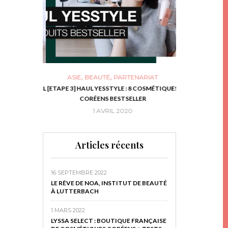
,
,
ASIE
BEAUTÉ
PARTENARIAT
NIES, LE BOCAL
[ETAPE 3] HAUL YESSTYLE : 8 COSMÉTIQUES
DIY DE NOËL #1
RIR
CORÉENS BESTSELLER
EN 
16
1 AVRIL 2020
29 N
Articles récents
16 SEPTEMBRE 2022
LE RÊVE DE NOA, INSTITUT DE BEAUTÉ
À LUTTERBACH
1 MARS 2022
LYSSA SELECT : BOUTIQUE FRANÇAISE